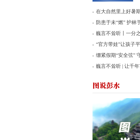
在大自然里上好暑期
防患于未“燃” 护林
巍言不耸听丨一分之
“官方带娃”让孩子
绷紧假期“安全弦”
巍言不耸听 | 让
图说彭水