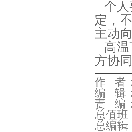
个人
定，
主动
高温
方协
代佳兴
作 者
编 辑
责 编
总值班
总编辑