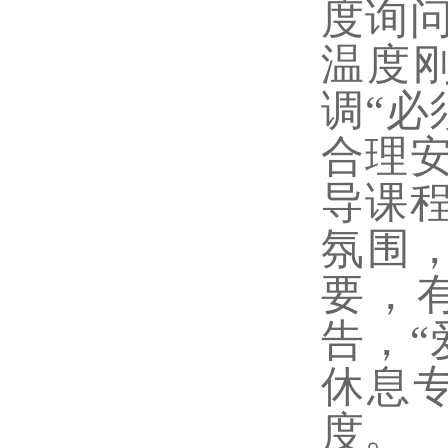
度询
温度
调“
合理
导课
氛围
要，
告，
休息
度。