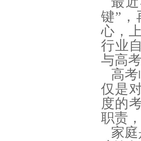
最近
键”
心，上
行业
与高
高考
仅是
度的
职责
家庭