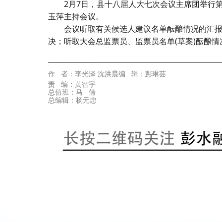
2月7日，县十八届人大七次会议主席团举行
玉萍主持会议。
会议听取有关候选人建议名单酝酿情况的汇报
决；听取大会总监票员、监票员名单(草案)酝酿
代佳兴
作 者：李光泽 沈洪晨编 辑：彭琳芸
责 编：黄智宇
总值班：马 倩
总编辑：杨元忠