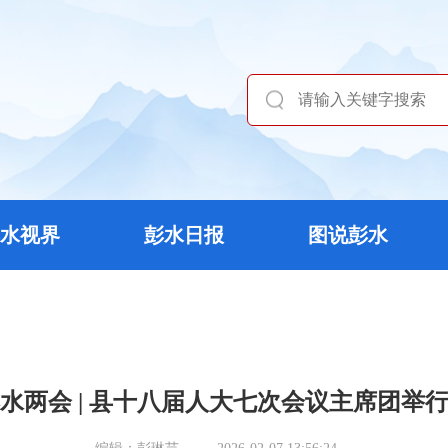
水视界
彭水日报
图说彭水
6彭水两会 | 县十八届人大七次会议主席团举