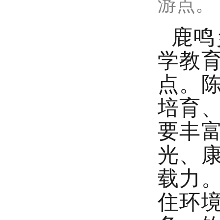
游点。
鹿鸣
学教
点。
培育
要丰
光、
载力
住环