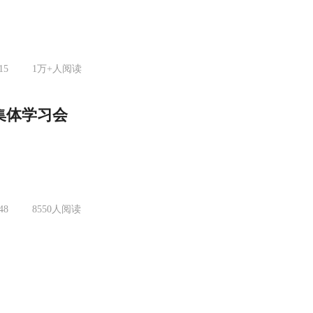
15
1万+
人阅读
集体学习会
48
8550
人阅读